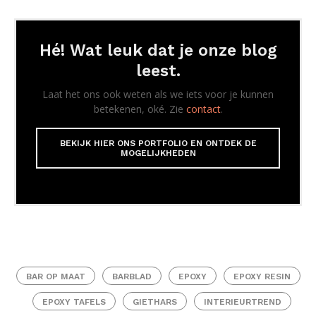
Hé! Wat leuk dat je onze blog
leest.
Laat het ons ook weten als we iets voor je kunnen
betekenen, oké. Zie
contact
.
BEKIJK HIER ONS PORTFOLIO EN ONTDEK DE
MOGELIJKHEDEN
BAR OP MAAT
BARBLAD
EPOXY
EPOXY RESIN
EPOXY TAFELS
GIETHARS
INTERIEURTREND