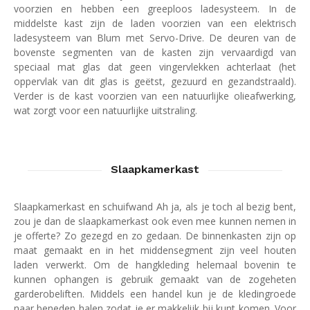
voorzien en hebben een greeploos ladesysteem. In de
middelste kast zijn de laden voorzien van een elektrisch
ladesysteem van Blum met Servo-Drive. De deuren van de
bovenste segmenten van de kasten zijn vervaardigd van
speciaal mat glas dat geen vingervlekken achterlaat (het
oppervlak van dit glas is geëtst, gezuurd en gezandstraald).
Verder is de kast voorzien van een natuurlijke olieafwerking,
wat zorgt voor een natuurlijke uitstraling.
Slaapkamerkast
Slaapkamerkast en schuifwand Ah ja, als je toch al bezig bent,
zou je dan de slaapkamerkast ook even mee kunnen nemen in
je offerte? Zo gezegd en zo gedaan. De binnenkasten zijn op
maat gemaakt en in het middensegment zijn veel houten
laden verwerkt. Om de hangkleding helemaal bovenin te
kunnen ophangen is gebruik gemaakt van de zogeheten
garderobeliften. Middels een handel kun je de kledingroede
naar beneden halen zodat je er makkelijk bij kunt komen. Voor