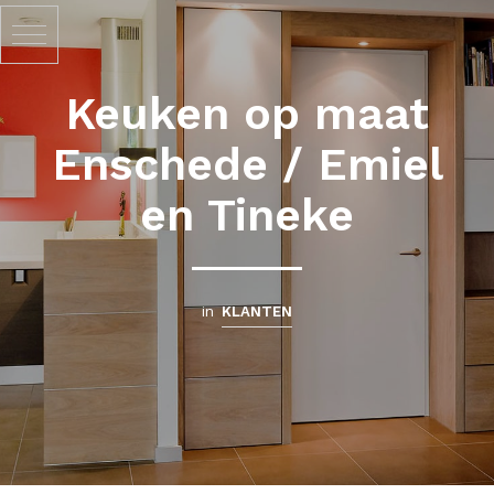
Keuken op maat
Enschede / Emiel
en Tineke
in
KLANTEN