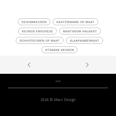
DESIGNKEUKEN
KASTENWAND OP MAAT
KEUKEN ENSCHEDE
MAATWERK HALKAST
SCHUIFDEUREN OP MAAT
SLAAPKAMERKAST
STRAKKE KEUKEN
2026 © Macc Design