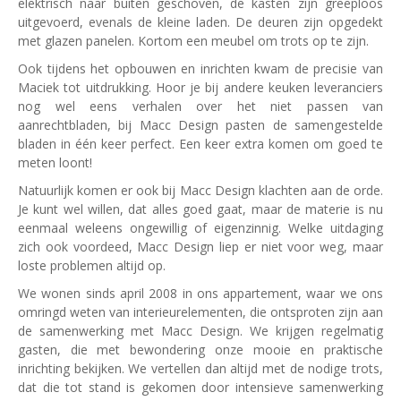
elektrisch naar buiten geschoven, de kasten zijn greeploos
uitgevoerd, evenals de kleine laden. De deuren zijn opgedekt
met glazen panelen. Kortom een meubel om trots op te zijn.
Ook tijdens het opbouwen en inrichten kwam de precisie van
Maciek tot uitdrukking. Hoor je bij andere keuken leveranciers
nog wel eens verhalen over het niet passen van
aanrechtbladen, bij Macc Design pasten de samengestelde
bladen in één keer perfect. Een keer extra komen om goed te
meten loont!
Natuurlijk komen er ook bij Macc Design klachten aan de orde.
Je kunt wel willen, dat alles goed gaat, maar de materie is nu
eenmaal weleens ongewillig of eigenzinnig. Welke uitdaging
zich ook voordeed, Macc Design liep er niet voor weg, maar
loste problemen altijd op.
We wonen sinds april 2008 in ons appartement, waar we ons
omringd weten van interieurelementen, die ontsproten zijn aan
de samenwerking met Macc Design. We krijgen regelmatig
gasten, die met bewondering onze mooie en praktische
inrichting bekijken. We vertellen dan altijd met de nodige trots,
dat die tot stand is gekomen door intensieve samenwerking