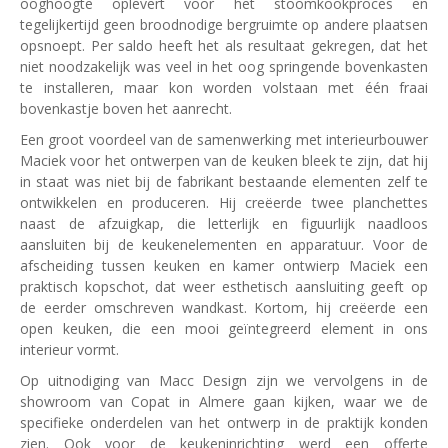
ooghoogte oplevert voor het stoomkookproces en
tegelijkertijd geen broodnodige bergruimte op andere plaatsen
opsnoept. Per saldo heeft het als resultaat gekregen, dat het
niet noodzakelijk was veel in het oog springende bovenkasten
te installeren, maar kon worden volstaan met één fraai
bovenkastje boven het aanrecht.
Een groot voordeel van de samenwerking met interieurbouwer
Maciek voor het ontwerpen van de keuken bleek te zijn, dat hij
in staat was niet bij de fabrikant bestaande elementen zelf te
ontwikkelen en produceren. Hij creëerde twee planchettes
naast de afzuigkap, die letterlijk en figuurlijk naadloos
aansluiten bij de keukenelementen en apparatuur. Voor de
afscheiding tussen keuken en kamer ontwierp Maciek een
praktisch kopschot, dat weer esthetisch aansluiting geeft op
de eerder omschreven wandkast. Kortom, hij creëerde een
open keuken, die een mooi geïntegreerd element in ons
interieur vormt.
Op uitnodiging van Macc Design zijn we vervolgens in de
showroom van Copat in Almere gaan kijken, waar we de
specifieke onderdelen van het ontwerp in de praktijk konden
zien. Ook voor de keukeninrichting werd een offerte