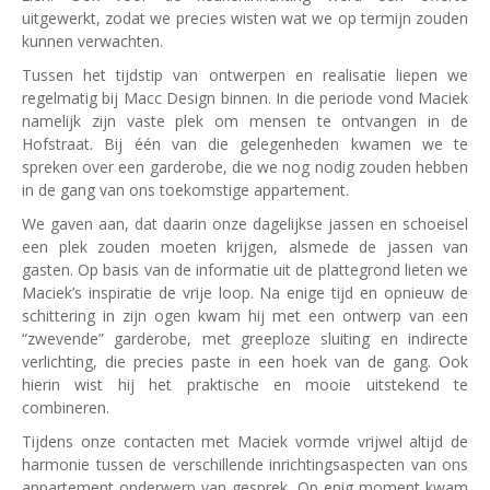
uitgewerkt, zodat we precies wisten wat we op termijn zouden
kunnen verwachten.
Tussen het tijdstip van ontwerpen en realisatie liepen we
regelmatig bij Macc Design binnen. In die periode vond Maciek
namelijk zijn vaste plek om mensen te ontvangen in de
Hofstraat. Bij één van die gelegenheden kwamen we te
spreken over een garderobe, die we nog nodig zouden hebben
in de gang van ons toekomstige appartement.
We gaven aan, dat daarin onze dagelijkse jassen en schoeisel
een plek zouden moeten krijgen, alsmede de jassen van
gasten. Op basis van de informatie uit de plattegrond lieten we
Maciek’s inspiratie de vrije loop. Na enige tijd en opnieuw de
schittering in zijn ogen kwam hij met een ontwerp van een
“zwevende” garderobe, met greeploze sluiting en indirecte
verlichting, die precies paste in een hoek van de gang. Ook
hierin wist hij het praktische en mooie uitstekend te
combineren.
Tijdens onze contacten met Maciek vormde vrijwel altijd de
harmonie tussen de verschillende inrichtingsaspecten van ons
appartement onderwerp van gesprek, Op enig moment kwam