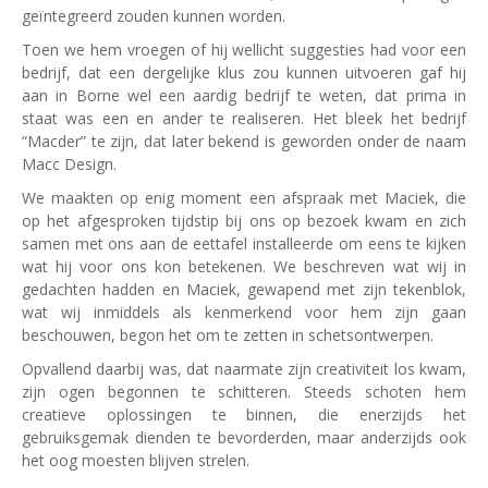
geïntegreerd zouden kunnen worden.
Toen we hem vroegen of hij wellicht suggesties had voor een
bedrijf, dat een dergelijke klus zou kunnen uitvoeren gaf hij
aan in Borne wel een aardig bedrijf te weten, dat prima in
staat was een en ander te realiseren. Het bleek het bedrijf
“Macder” te zijn, dat later bekend is geworden onder de naam
Macc Design.
We maakten op enig moment een afspraak met Maciek, die
op het afgesproken tijdstip bij ons op bezoek kwam en zich
samen met ons aan de eettafel installeerde om eens te kijken
wat hij voor ons kon betekenen. We beschreven wat wij in
gedachten hadden en Maciek, gewapend met zijn tekenblok,
wat wij inmiddels als kenmerkend voor hem zijn gaan
beschouwen, begon het om te zetten in schetsontwerpen.
Opvallend daarbij was, dat naarmate zijn creativiteit los kwam,
zijn ogen begonnen te schitteren. Steeds schoten hem
creatieve oplossingen te binnen, die enerzijds het
gebruiksgemak dienden te bevorderden, maar anderzijds ook
het oog moesten blijven strelen.