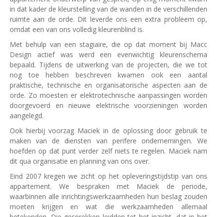
in dat kader de kleurstelling van de wanden in de verschillenden
ruimte aan de orde. Dit leverde ons een extra probleem op,
omdat een van ons volledig kleurenblind is.
Met behulp van een stagiaire, die op dat moment bij Macc
Design actief was werd een evenwichtig kleurenschema
bepaald. Tijdens de uitwerking van de projecten, die we tot
nog toe hebben beschreven kwamen ook een aantal
praktische, technische en organisatorische aspecten aan de
orde. Zo moesten er elektrotechnische aanpassingen worden
doorgevoerd en nieuwe elektrische voorzieningen worden
aangelegd.
Ook hierbij voorzag Maciek in de oplossing door gebruik te
maken van de diensten van perifere ondernemingen. We
hoefden op dat punt verder zelf niets te regelen. Maciek nam
dit qua organisatie en planning van ons over.
Eind 2007 kregen we zicht op het opleveringstijdstip van ons
appartement. We bespraken met Maciek de periode,
waarbinnen alle inrichtingswerkzaamheden hun beslag zouden
moeten krijgen en wat die werkzaamheden allemaal
betekenden. Die gesprekken leidden tet het inzicht, dat in het