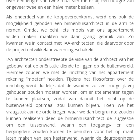
over een lengte van twee maal vier meter bij een hoogte van
ongeveer twee en een halve meter beslaan.
Als onderdeel van de koopovereenkomst werd ons ook de
mogelijkheid geboden een binnenhuisarchitect in de arm te
nemen. Omdat we echt iets moois van ons appartement
wilden maken maakten we daar graag gebruik van. Zo
kwamen we in contact met IAA-architecten, die daarvoor door
de projectontwikkelaar waren ingeschakeld.
IAA-architecten onderstreepte de visie van de architect van het
gebouw, dat de oriëntatie diende te liggen op de buitenwereld.
Hiermee zouden we met de inrichting van het appartement
rekening “moeten” houden. Tijdens het filosoferen over de
inrichting werd duidelijk, dat de wanden zo veel mogelijk vrij
gehouden zouden moeten worden, om er zitelementen tegen
te kunnen plaatsen, zodat van daaruit het zicht op de
buitenwereld optimaal zou kunnen blijven. Toen we het
vraagstuk aan de orde kregen waar we dan bergruimte zouden
kunnen realiseren deed de binnenhuisarchitect de suggestie
om een tussenwand, waarin een toegangs- en een
bergingdeur zouden komen te benutten voor het op maat
laten maken van een kastenwand, waarin de deuropeningen