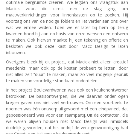
optimale bergruimte creëren. We legden ons vraagstuk aan
Maciek voor, die direct een de slag ging om
maatwerkinrichtingen voor linnenkasten op te zoeken. Hij
voorzag ons van de nodige folders en liet verder aan ons over
wat we ermee wilden. Toen we er later bij hem op terug
kwamen bood hij aan op basis van onze wensen een ontwerp
te maken. Ook hiervan maakte hij een tekening en offerte en
besloten we ook deze kast door Macc Design te laten
inbouwen.
Overigens bleek bij dit project, dat Maciek niet alleen creatief
meedenkt, maar ook op de kosten probeert te letten, door
niet alles zelf “duur” te maken, maar zo veel mogelijk gebruik
te maken van voordelige standaard onderdelen.
In het project Boulevardwonen was ook een keukenontwerper
betrokken. De basisontwerpen, die we daarvan onder ogen
kregen gaven ons niet veel vertrouwen. Om een voorbeeld te
noemen was één ontwerp uitgevoerd met een eindpaneel, dat
gepositioneerd was voor een raampartij. Uit de contacten, die
we waren blijven houden met Macc Design was inmiddels
duidelijk geworden, dat het bedrijf de vertegenwoordiging had
van Copat, een Italiaanse keukenproducent.