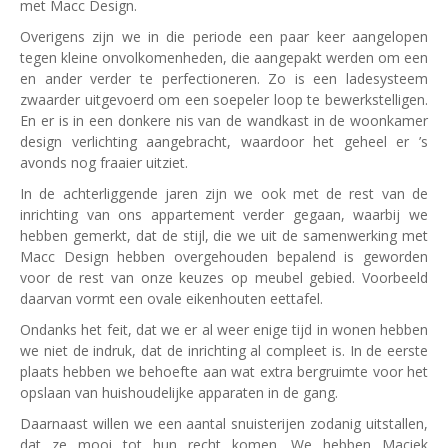
met Macc Design.
Overigens zijn we in die periode een paar keer aangelopen
tegen kleine onvolkomenheden, die aangepakt werden om een
en ander verder te perfectioneren. Zo is een ladesysteem
zwaarder uitgevoerd om een soepeler loop te bewerkstelligen.
En er is in een donkere nis van de wandkast in de woonkamer
design verlichting aangebracht, waardoor het geheel er ’s
avonds nog fraaier uitziet.
In de achterliggende jaren zijn we ook met de rest van de
inrichting van ons appartement verder gegaan, waarbij we
hebben gemerkt, dat de stijl, die we uit de samenwerking met
Macc Design hebben overgehouden bepalend is geworden
voor de rest van onze keuzes op meubel gebied. Voorbeeld
daarvan vormt een ovale eikenhouten eettafel.
Ondanks het feit, dat we er al weer enige tijd in wonen hebben
we niet de indruk, dat de inrichting al compleet is. In de eerste
plaats hebben we behoefte aan wat extra bergruimte voor het
opslaan van huishoudelijke apparaten in de gang.
Daarnaast willen we een aantal snuisterijen zodanig uitstallen,
dat ze mooi tot hun recht komen. We hebben Maciek