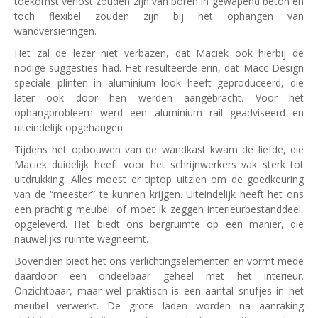
toekomst verlost zouden zijn van boren in gewapend beton en
toch flexibel zouden zijn bij het ophangen van
wandversieringen.
Het zal de lezer niet verbazen, dat Maciek ook hierbij de
nodige suggesties had. Het resulteerde erin, dat Macc Design
speciale plinten in aluminium look heeft geproduceerd, die
later ook door hen werden aangebracht. Voor het
ophangprobleem werd een aluminium rail geadviseerd en
uiteindelijk opgehangen.
Tijdens het opbouwen van de wandkast kwam de liefde, die
Maciek duidelijk heeft voor het schrijnwerkers vak sterk tot
uitdrukking. Alles moest er tiptop uitzien om de goedkeuring
van de “meester” te kunnen krijgen. Uiteindelijk heeft het ons
een prachtig meubel, of moet ik zeggen interieurbestanddeel,
opgeleverd. Het biedt ons bergruimte op een manier, die
nauwelijks ruimte wegneemt.
Bovendien biedt het ons verlichtingselementen en vormt mede
daardoor een ondeelbaar geheel met het interieur.
Onzichtbaar, maar wel praktisch is een aantal snufjes in het
meubel verwerkt. De grote laden worden na aanraking