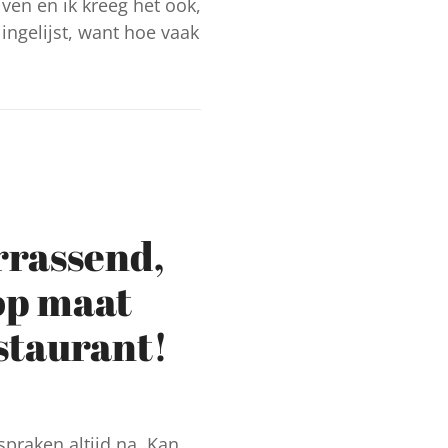
ven en ik kreeg het ook,
ingelijst, want hoe vaak
rrassend,
op maat
staurant!
spraken altijd na. Kan