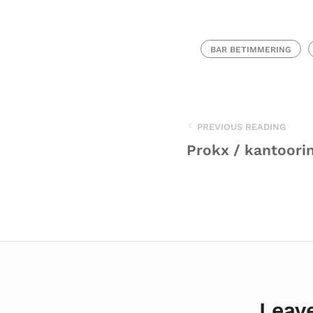
BAR BETIMMERING
PREVIOUS READING
Prokx / kantoori
Leave