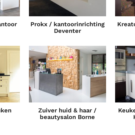
antoor
Prokx / kantoorinrichting
Kreat
n
Deventer
uken
Zuiver huid & haar /
Keuke
beautysalon Borne