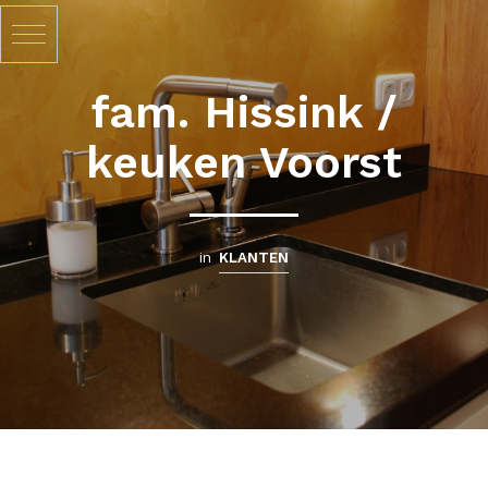
fam. Hissink /
keuken Voorst
in
KLANTEN