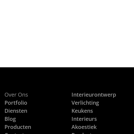
on
9 JUNI, 2012
De naaste buren in Voorst waren 
CONTINUE READING
Over Ons
Interieurontwerp
Portfolio
Verlichting
Diensten
Keukens
Blog
Interieurs
Producten
Akoestiek