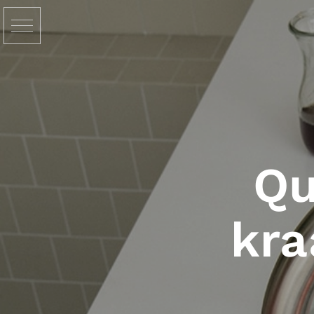
Qu
kra