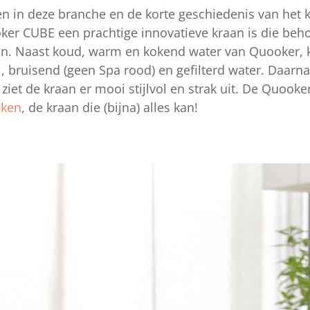
en in deze branche en de korte geschiedenis van het
er CUBE een prachtige innovatieve kraan is die behoor
es in. Naast koud, warm en kokend water van Quooker,
l, bruisend (geen Spa rood) en gefilterd water. Daarna
n ziet de kraan er mooi stijlvol en strak uit. De Quook
uken
, de kraan die (bijna) alles kan!