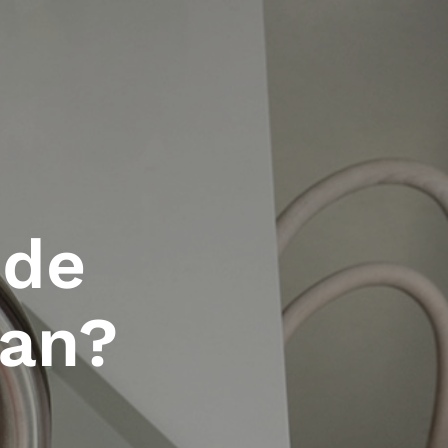
 de
kan?