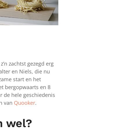
z’n zachtst gezegd erg
alter en Niels, die nu
zame start en het
et bergopwaarts en 8
ar de hele geschiedenis
an van
Quooker
.
n wel?