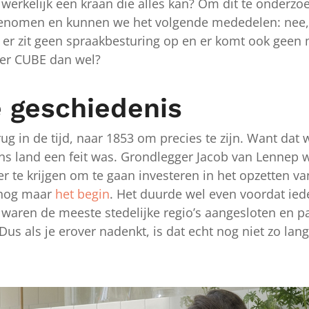
werkelijk een kraan die alles kan? Om dit te onderz
enomen en kunnen we het volgende mededelen: nee, hi
 er zit geen spraakbesturing op en er komt ook geen m
er CUBE dan wel?
e geschiedenis
ug in de tijd, naar 1853 om precies te zijn. Want dat 
ons land een feit was. Grondlegger Jacob van Lennep 
er te krijgen om te gaan investeren in het opzetten va
 nog maar
het begin
. Het duurde wel even voordat ied
 waren de meeste stedelijke regio’s aangesloten en pas
us als je erover nadenkt, is dat echt nog niet zo lan