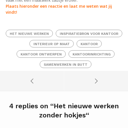
vaak met een maatwerk sausje erover.
Plaats hieronder een reactie en laat me weten wat jij
vindt!
HET NIEUWE WERKEN
INSPIRATIEBRON VOOR KANTOOR
INTERIEUR OP MAAT
KANTOOR
KANTOOR ONTWERPEN
KANTOORINRICHTING
SAMENWERKEN IN BUTT
4 replies on “
Het nieuwe werken
zonder hokjes
“