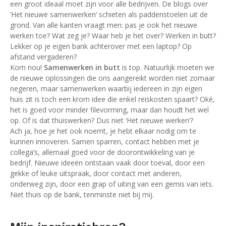
een groot ideaal moet zijn voor alle bedrijven. De blogs over
‘Het nieuwe samenwerken’ schieten als paddenstoelen uit de
grond. Van alle kanten vraagt men: pas je ook het nieuwe
werken toe? Wat zeg je? Waar heb je het over? Werken in butt?
Lekker op je eigen bank achterover met een laptop? Op
afstand vergaderen?
Kom nou!
Samenwerken in butt
is top. Natuurlijk moeten we
de nieuwe oplossingen die ons aangereikt worden niet zomaar
negeren, maar samenwerken waarbij iedereen in zijn eigen
huis zit is toch een krom idee die enkel reiskosten spaart? Oké,
het is goed voor minder filevorming, maar dan houdt het wel
op. Of is dat thuiswerken? Dus niet ‘Het nieuwe werken’?
Ach ja, hoe je het ook noemt, je hebt elkaar nodig om te
kunnen innoveren. Samen sparren, contact hebben met je
collega’s, allemaal goed voor de doorontwikkeling van je
bedrijf. Nieuwe ideeën ontstaan vaak door toeval, door een
gekke of leuke uitspraak, door contact met anderen,
onderweg zijn, door een grap of uiting van een gemis van iets.
Niet thuis op de bank, tenminste niet bij mij.