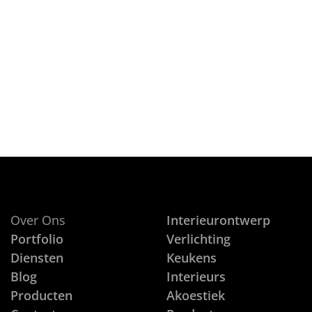
on
9 FEBRUARI, 2015
De derde blogspot in de serie Ke
CONTINUE READING
Over Ons
Interieurontwerp
Portfolio
Verlichting
Diensten
Keukens
Blog
Interieurs
Producten
Akoestiek