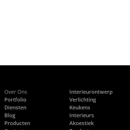
on
28 JULI, 2016
Ik kan het me nog herinneren, he
CONTINUE READING
Over Ons
Interieurontwerp
Portfolio
Verlichting
Diensten
Keukens
Blog
Interieurs
Producten
Akoestiek