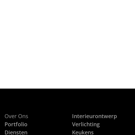
De Jong / keuken B
on
28 JULI, 2016
Ergens op de Bornsche Maten in 
CONTINUE READING
Over Ons
Interieurontwerp
Portfolio
Verlichting
Diensten
Keukens