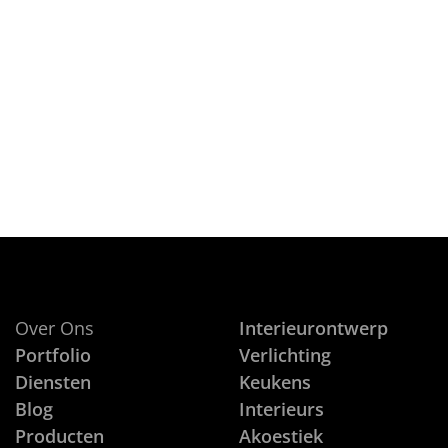
on
16 SEPTEMBER, 2012
Een iPhone met een afzuigfunctie?
CONTINUE READING
Over Ons
Interieurontwerp
Portfolio
Verlichting
Diensten
Keukens
Blog
Interieurs
Producten
Akoestiek