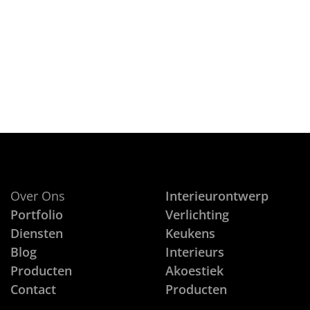
Een houten wand past in elk inter
CONTINUE READING
Over Ons
Interieurontwerp
Portfolio
Verlichting
Diensten
Keukens
Blog
Interieurs
Producten
Akoestiek
Contact
Producten