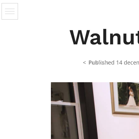
Walnut
<
Published
14 dece
PREVIOUS