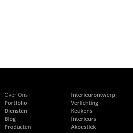
on
12 MAART, 2013
Macc Design is geen standaard int
CONTINUE READING
Over Ons
Interieurontwerp
Portfolio
Verlichting
Diensten
Keukens
Blog
Interieurs
Producten
Akoestiek