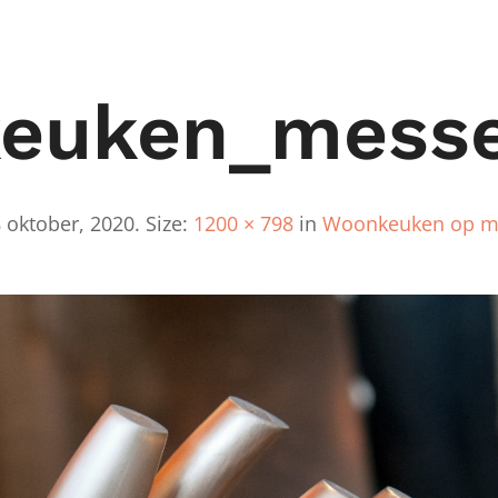
euken_messe
 oktober, 2020
. Size:
1200 × 798
in
Woonkeuken op ma