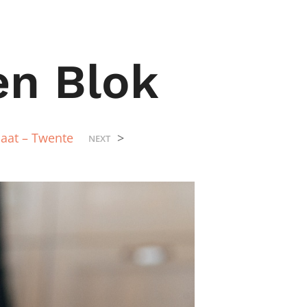
n Blok
at – Twente
>
NEXT