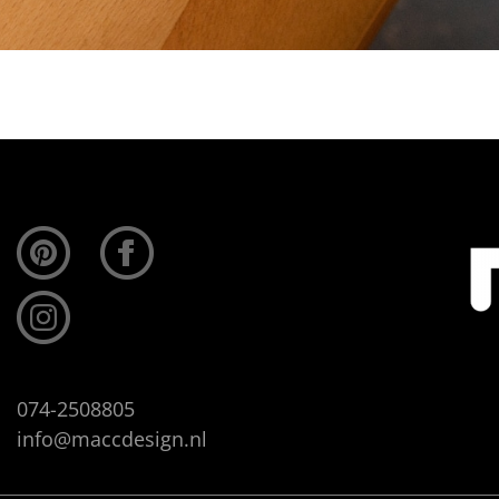
074-2508805
info@maccdesign.nl