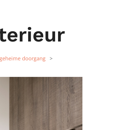
erieur
geheime doorgang
>