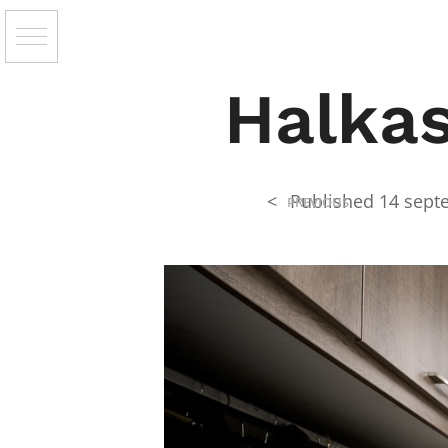
Halkas
<
Published
14 sept
PREVIOUS