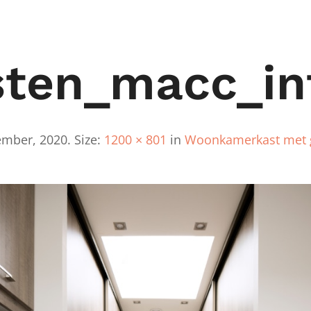
ten_macc_int
ember, 2020
. Size:
1200 × 801
in
Woonkamerkast met 