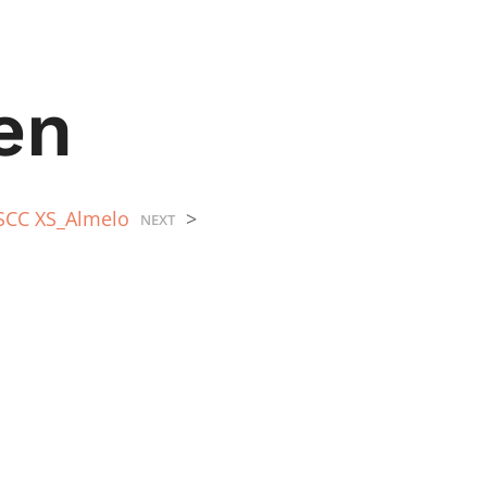
en
 SCC XS_Almelo
>
NEXT