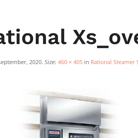
ational Xs_ov
september, 2020
. Size:
460 × 405
in
Rational Steamer