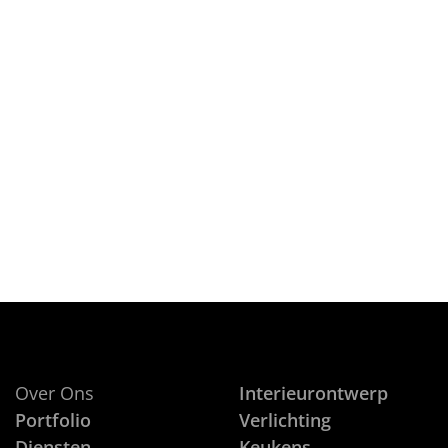
Over Ons
Interieurontwerp
Portfolio
Verlichting
Diensten
Keukens