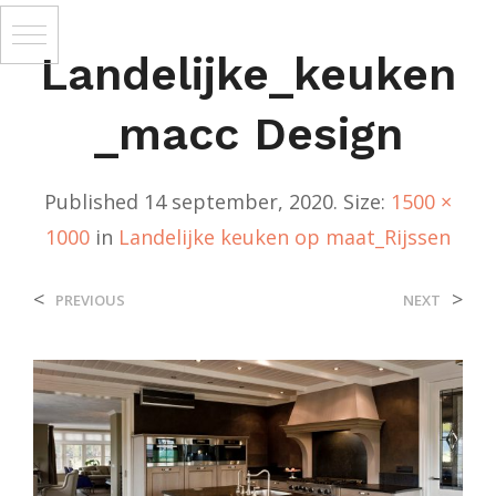
Landelijke_keuken
_macc Design
Published
14 september, 2020
. Size:
1500 ×
1000
in
Landelijke keuken op maat_Rijssen
<
>
PREVIOUS
NEXT