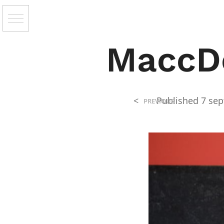
MaccD
<
Published
7 se
PREVIOUS