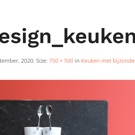
esign_keuken
ptember, 2020
. Size:
750 × 500
in
Keuken met bijzonde