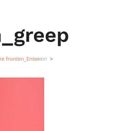
_greep
re fronten_Enter
>
NEXT