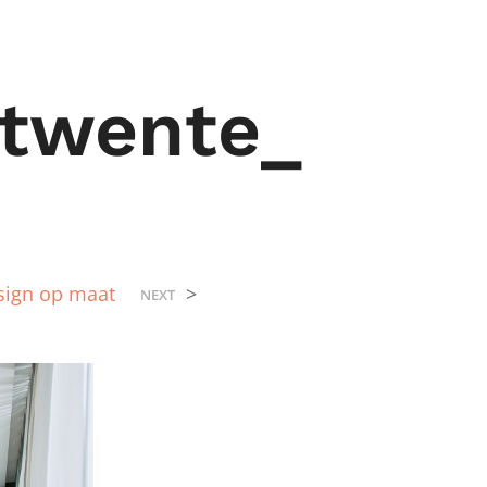
twente_
sign op maat
>
NEXT