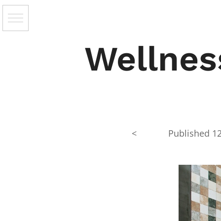
Wellne
<
Published
1