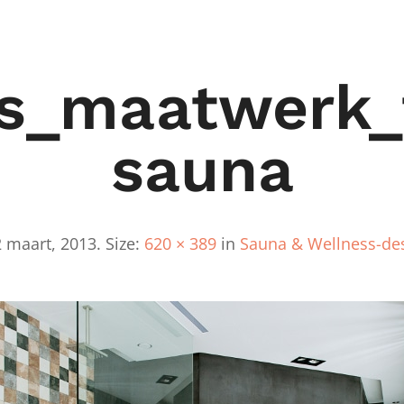
ss_maatwerk_
Sauna
2 maart, 2013
. Size:
620 × 389
in
Sauna & Wellness-de