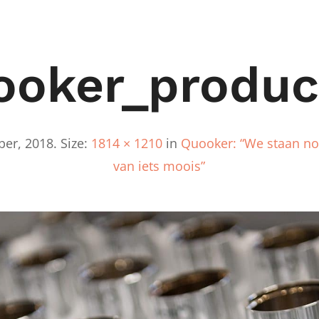
ooker_produc
ber, 2018
. Size:
1814 × 1210
in
Quooker: “We staan no
van iets moois”