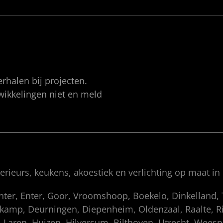
rhalen bij projecten.
twikkelingen niet en meld
rieurs, keukens, akoestiek en verlichting op maat in
enter, Enter, Goor, Vroomshoop, Boekelo, Dinkelland
amp, Deurningen, Diepenheim, Oldenzaal, Raalte, Rij
 Laren, Huizen, Hilversum, Bilthoven, Utrecht, Wees