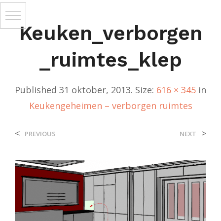
Keuken_verborgen
_ruimtes_klep
Published
31 oktober, 2013
. Size:
616 × 345
in
Keukengeheimen – verborgen ruimtes
<
>
PREVIOUS
NEXT