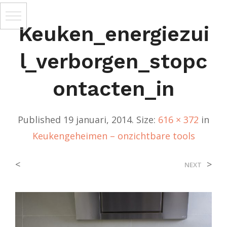
Keuken_energiezui
L_verborgen_stopc
Ontacten_in
Published
19 januari, 2014
. Size:
616 × 372
in
Keukengeheimen – onzichtbare tools
<
>
NEXT