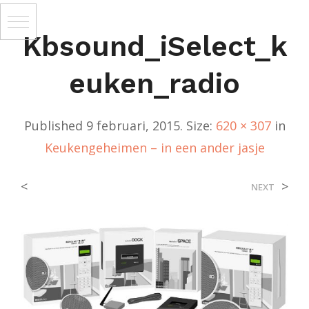
Kbsound_iSelect_k
Euken_radio
Published
9 februari, 2015
. Size:
620 × 307
in
Keukengeheimen – in een ander jasje
<
>
NEXT