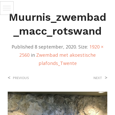
Muurnis_zwembad
_macc_rotswand
Published
8 september, 2020
. Size:
1920 ×
2560
in
Zwembad met akoestische
plafonds_Twente
<
>
PREVIOUS
NEXT