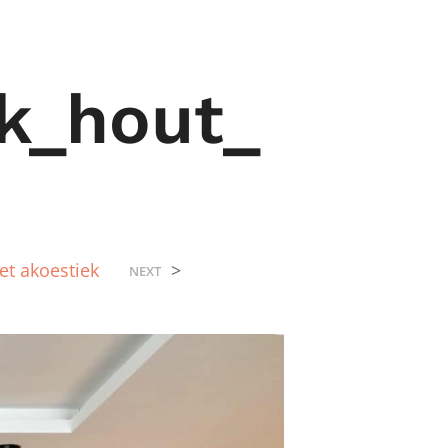
k_hout_
t akoestiek
>
NEXT