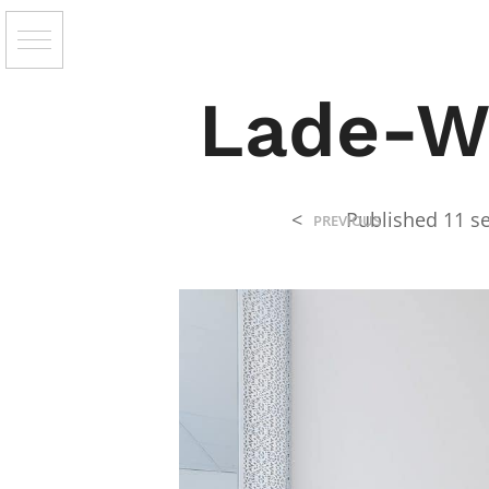
Lade-W
<
Published
11 s
PREVIOUS