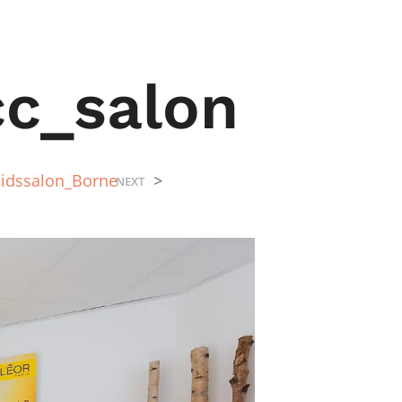
c_salon
idssalon_Borne
>
NEXT