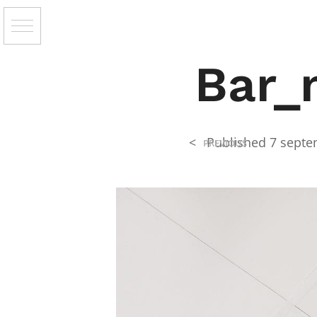
Bar_
<
Published
7 septe
PREVIOUS