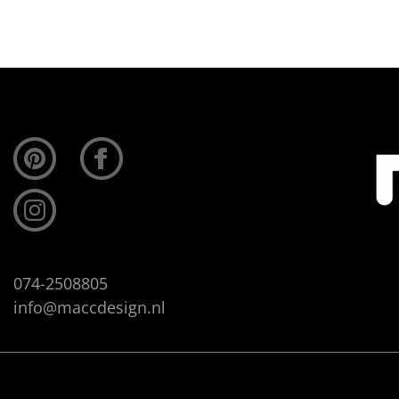
074-2508805
info@maccdesign.nl