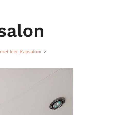
salon
 met leer_Kapsalon
>
NEXT