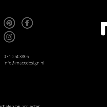
074-2508805
info@maccdesign.nl
rhalen bij projecten.