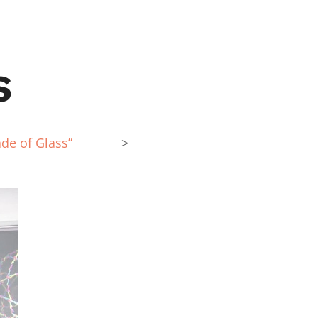
s
de of Glass”
>