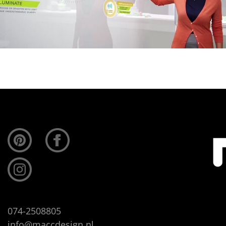
074-2508805
info@maccdesign.nl